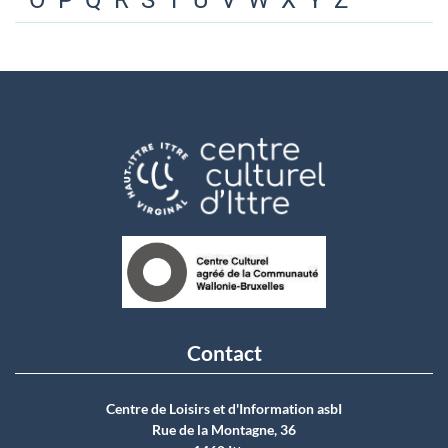
O
P
Q
R
S
T
U
V
W
X
Y
Z
Contact
Centre de Loisirs et d'Information asbI
Rue de la Montagne, 36