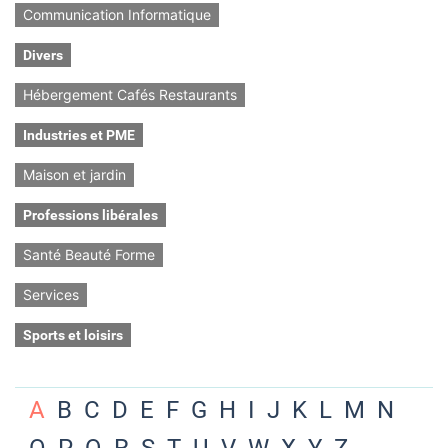
Communication Informatique
Divers
Hébergement Cafés Restaurants
Industries et PME
Maison et jardin
Professions libérales
Santé Beauté Forme
Services
Sports et loisirs
A
B
C
D
E
F
G
H
I
J
K
L
M
N