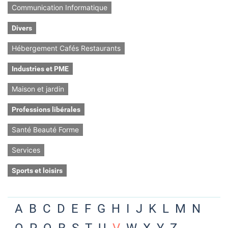
Communication Informatique
Divers
Hébergement Cafés Restaurants
Industries et PME
Maison et jardin
Professions libérales
Santé Beauté Forme
Services
Sports et loisirs
A
B
C
D
E
F
G
H
I
J
K
L
M
N