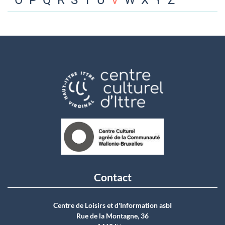
O
P
Q
R
S
T
U
V
W
X
Y
Z
Contact
Centre de Loisirs et d'Information asbI
Rue de la Montagne, 36