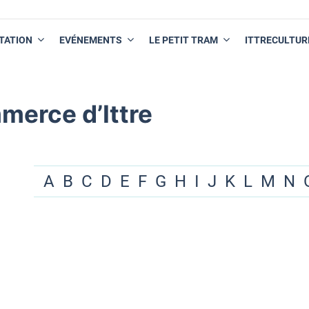
TATION
EVÉNEMENTS
LE PETIT TRAM
ITTRECULTUR
merce d’Ittre
A
B
C
D
E
F
G
H
I
J
K
L
M
N