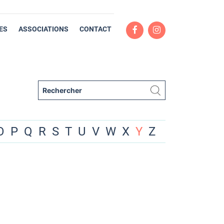
ES
ASSOCIATIONS
CONTACT
O
P
Q
R
S
T
U
V
W
X
Y
Z