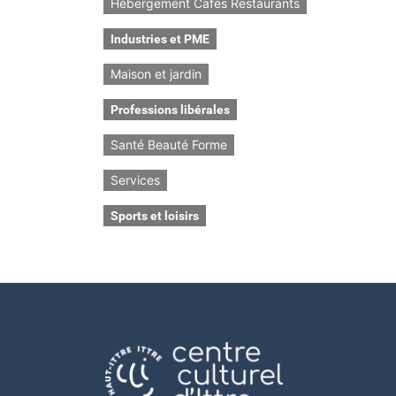
Hébergement Cafés Restaurants
Industries et PME
Maison et jardin
Professions libérales
Santé Beauté Forme
Services
Sports et loisirs