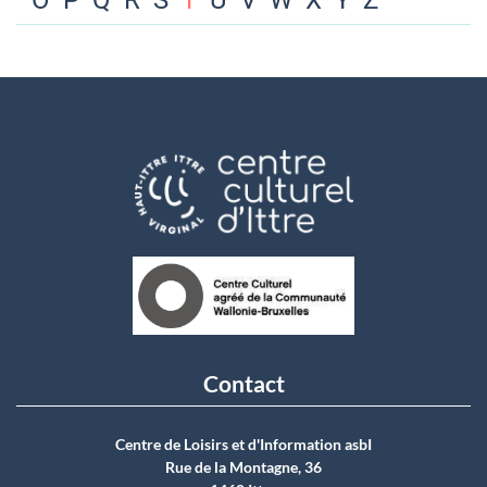
O
P
Q
R
S
T
U
V
W
X
Y
Z
Contact
Centre de Loisirs et d'Information asbI
Rue de la Montagne, 36