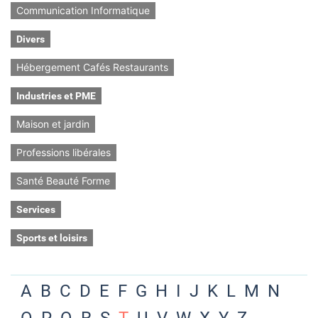
Communication Informatique
Divers
Hébergement Cafés Restaurants
Industries et PME
Maison et jardin
Professions libérales
Santé Beauté Forme
Services
Sports et loisirs
A
B
C
D
E
F
G
H
I
J
K
L
M
N