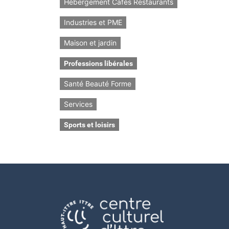
Hébergement Cafés Restaurants
Industries et PME
Maison et jardin
Professions libérales
Santé Beauté Forme
Services
Sports et loisirs