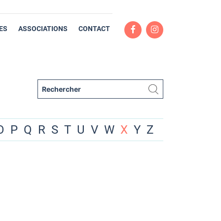
ES
ASSOCIATIONS
CONTACT
O
P
Q
R
S
T
U
V
W
X
Y
Z