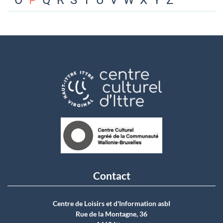
O
P
Q
R
S
T
U
V
W
X
Y
Z
Contact
Centre de Loisirs et d'Information asbI
Rue de la Montagne, 36