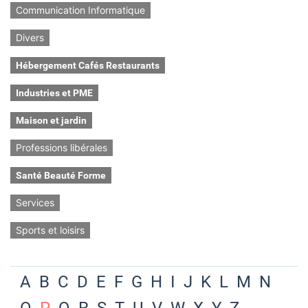
Communication Informatique
Divers
Hébergement Cafés Restaurants
Industries et PME
Maison et jardin
Professions libérales
Santé Beauté Forme
Services
Sports et loisirs
A
B
C
D
E
F
G
H
I
J
K
L
M
N