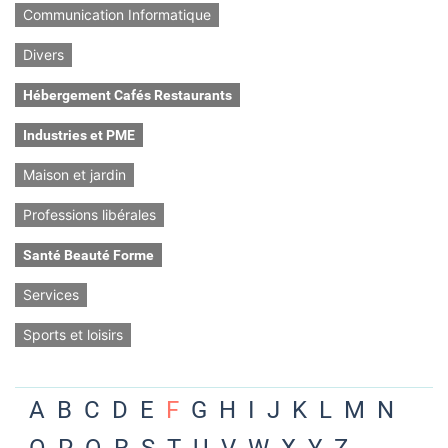
Communication Informatique
Divers
Hébergement Cafés Restaurants
Industries et PME
Maison et jardin
Professions libérales
Santé Beauté Forme
Services
Sports et loisirs
A
B
C
D
E
F
G
H
I
J
K
L
M
N