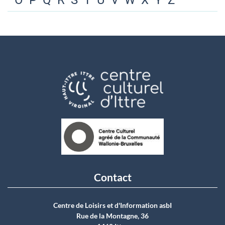
O
P
Q
R
S
T
U
V
W
X
Y
Z
Contact
Centre de Loisirs et d'Information asbI
Rue de la Montagne, 36