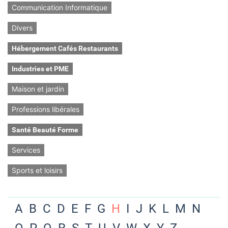
Communication Informatique
Divers
Hébergement Cafés Restaurants
Industries et PME
Maison et jardin
Professions libérales
Santé Beauté Forme
Services
Sports et loisirs
A
B
C
D
E
F
G
H
I
J
K
L
M
N