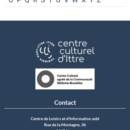
O
P
Q
R
S
T
U
V
W
X
Y
Z
Contact
Centre de Loisirs et d'Information asbI
Rue de la Montagne, 36