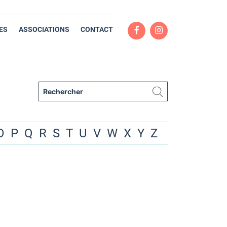
ES
ASSOCIATIONS
CONTACT
O
P
Q
R
S
T
U
V
W
X
Y
Z