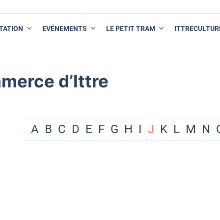
TATION
EVÉNEMENTS
LE PETIT TRAM
ITTRECULTUR
merce d’Ittre
A
B
C
D
E
F
G
H
I
J
K
L
M
N