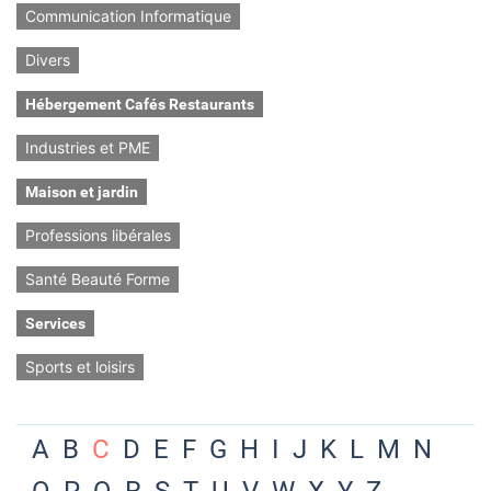
Communication Informatique
Divers
Hébergement Cafés Restaurants
Industries et PME
Maison et jardin
Professions libérales
Santé Beauté Forme
Services
Sports et loisirs
A
B
C
D
E
F
G
H
I
J
K
L
M
N