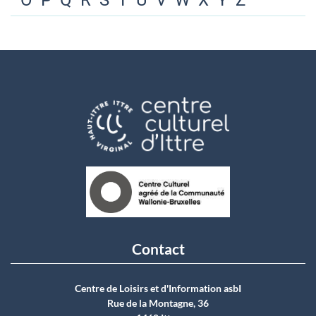
O
P
Q
R
S
T
U
V
W
X
Y
Z
Contact
Centre de Loisirs et d'Information asbI
Rue de la Montagne, 36