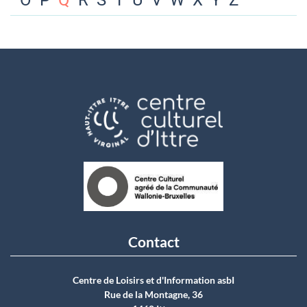
O
P
Q
R
S
T
U
V
W
X
Y
Z
Contact
Centre de Loisirs et d'Information asbI
Rue de la Montagne, 36