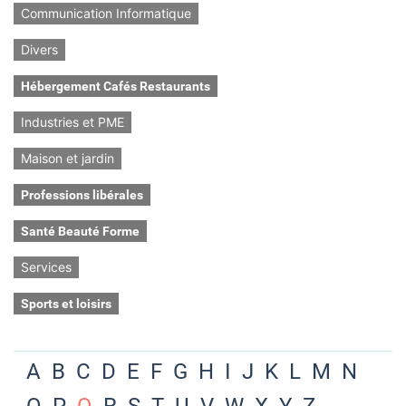
Communication Informatique
Divers
Hébergement Cafés Restaurants
Industries et PME
Maison et jardin
Professions libérales
Santé Beauté Forme
Services
Sports et loisirs
A
B
C
D
E
F
G
H
I
J
K
L
M
N