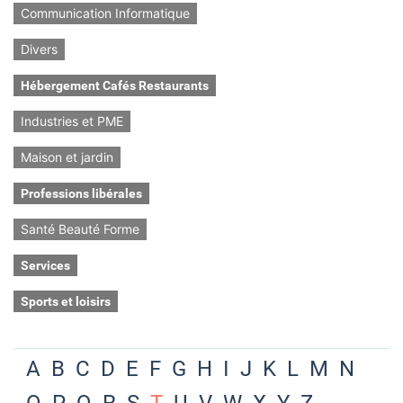
Communication Informatique
Divers
Hébergement Cafés Restaurants
Industries et PME
Maison et jardin
Professions libérales
Santé Beauté Forme
Services
Sports et loisirs
A
B
C
D
E
F
G
H
I
J
K
L
M
N