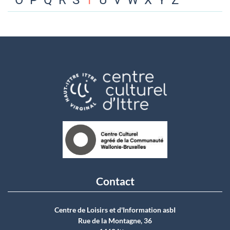
O
P
Q
R
S
T
U
V
W
X
Y
Z
Contact
Centre de Loisirs et d'Information asbI
Rue de la Montagne, 36