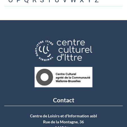
O
P
Q
R
S
T
U
V
W
X
Y
Z
Contact
Centre de Loisirs et d'Information asbI
Rue de la Montagne, 36