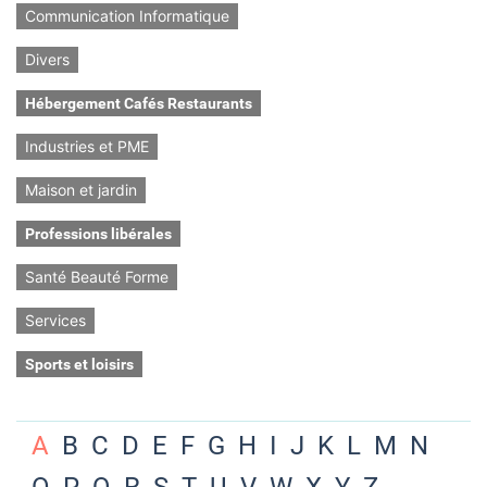
Communication Informatique
Divers
Hébergement Cafés Restaurants
Industries et PME
Maison et jardin
Professions libérales
Santé Beauté Forme
Services
Sports et loisirs
A
B
C
D
E
F
G
H
I
J
K
L
M
N