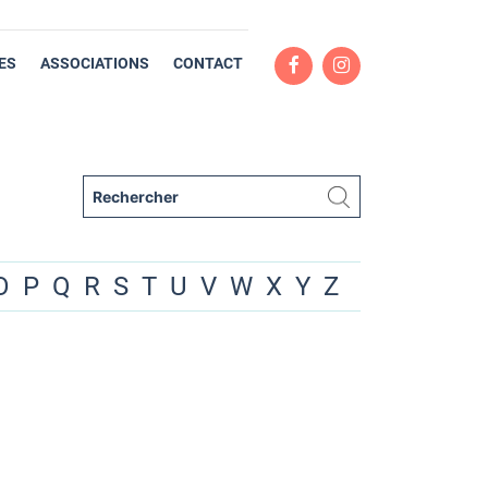
ES
ASSOCIATIONS
CONTACT
O
P
Q
R
S
T
U
V
W
X
Y
Z