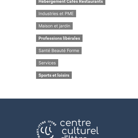
Hébergement Cafés Restaurants
Industries et PME
Maison et jardin
Professions libérales
Santé Beauté Forme
Services
Sports et loisirs