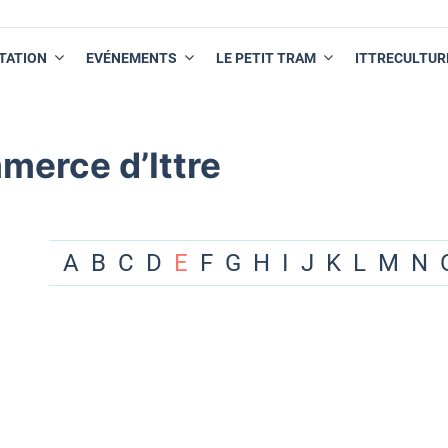
TATION
EVÉNEMENTS
LE PETIT TRAM
ITTRECULTUR
merce d’Ittre
A
B
C
D
E
F
G
H
I
J
K
L
M
N