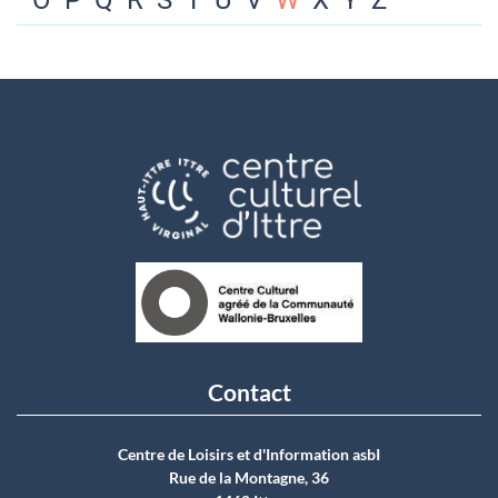
O
P
Q
R
S
T
U
V
W
X
Y
Z
Contact
Centre de Loisirs et d'Information asbI
Rue de la Montagne, 36