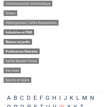
Communication Informatique
Divers
Hébergement Cafés Restaurants
Industries et PME
Maison et jardin
Professions libérales
Santé Beauté Forme
Services
Sports et loisirs
A
B
C
D
E
F
G
H
I
J
K
L
M
N