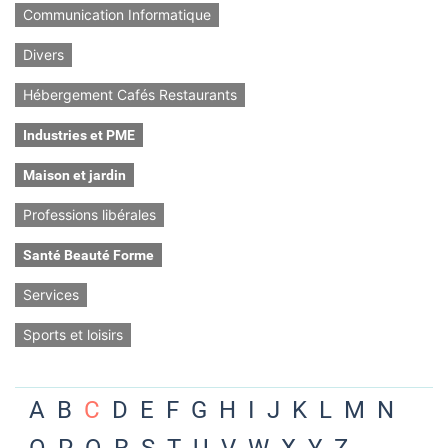
Communication Informatique
Divers
Hébergement Cafés Restaurants
Industries et PME
Maison et jardin
Professions libérales
Santé Beauté Forme
Services
Sports et loisirs
A
B
C
D
E
F
G
H
I
J
K
L
M
N