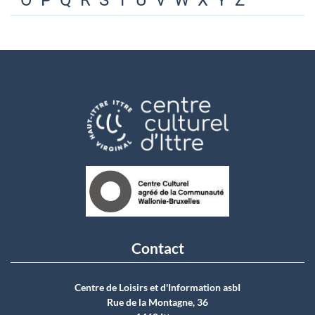
O
P
Q
R
S
T
U
V
W
X
Y
Z
Contact
Centre de Loisirs et d'Information asbI
Rue de la Montagne, 36