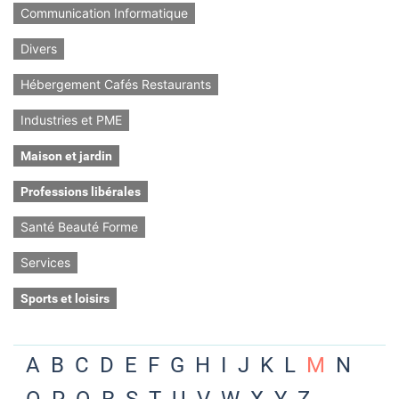
Communication Informatique
Divers
Hébergement Cafés Restaurants
Industries et PME
Maison et jardin
Professions libérales
Santé Beauté Forme
Services
Sports et loisirs
A
B
C
D
E
F
G
H
I
J
K
L
M
N