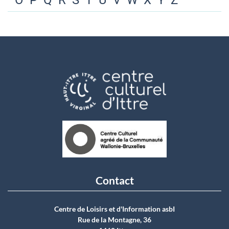
O
P
Q
R
S
T
U
V
W
X
Y
Z
Contact
Centre de Loisirs et d'Information asbI
Rue de la Montagne, 36