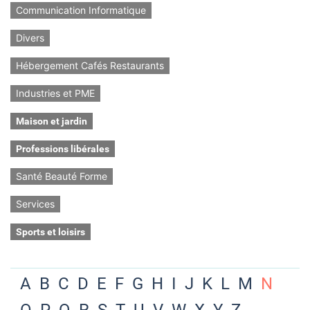
Communication Informatique
Divers
Hébergement Cafés Restaurants
Industries et PME
Maison et jardin
Professions libérales
Santé Beauté Forme
Services
Sports et loisirs
A
B
C
D
E
F
G
H
I
J
K
L
M
N