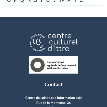
O
P
Q
R
S
T
U
V
W
X
Y
Z
Contact
Centre de Loisirs et d'Information asbI
Rue de la Montagne, 36