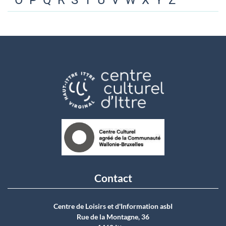
O
P
Q
R
S
T
U
V
W
X
Y
Z
Contact
Centre de Loisirs et d'Information asbI
Rue de la Montagne, 36