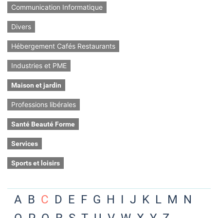
Communication Informatique
Divers
Hébergement Cafés Restaurants
Industries et PME
Maison et jardin
Professions libérales
Santé Beauté Forme
Services
Sports et loisirs
A
B
C
D
E
F
G
H
I
J
K
L
M
N