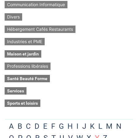
Communication Informatique
Divers
Hébergement Cafés Restaurants
Industries et PME
Maison et jardin
Professions libérales
Santé Beauté Forme
Services
Sports et loisirs
A
B
C
D
E
F
G
H
I
J
K
L
M
N