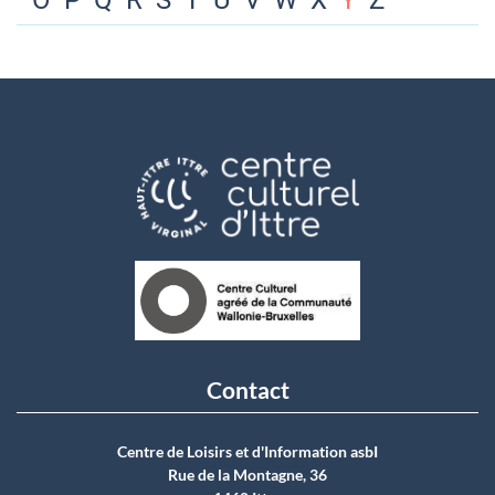
O
P
Q
R
S
T
U
V
W
X
Y
Z
Contact
Centre de Loisirs et d'Information asbI
Rue de la Montagne, 36