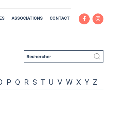
ES
ASSOCIATIONS
CONTACT
O
P
Q
R
S
T
U
V
W
X
Y
Z