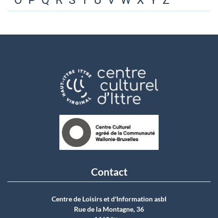
O
P
Q
R
S
T
U
V
W
X
Y
Z
Contact
Centre de Loisirs et d'Information asbI
Rue de la Montagne, 36