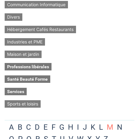
Communication Informatique
Divers
Hébergement Cafés Restaurants
Industries et PME
Maison et jardin
Professions libérales
Santé Beauté Forme
Services
Sports et loisirs
A
B
C
D
E
F
G
H
I
J
K
L
M
N