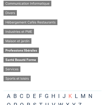
Communication Informatique
Divers
Hébergement Cafés Restaurants
Industries et PME
Maison et jardin
Professions libérales
Santé Beauté Forme
Services
Sports et loisirs
A
B
C
D
E
F
G
H
I
J
K
L
M
N