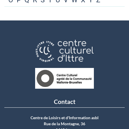
O
P
Q
R
S
T
U
V
W
X
Y
Z
Contact
Centre de Loisirs et d'Information asbI
Rue de la Montagne, 36