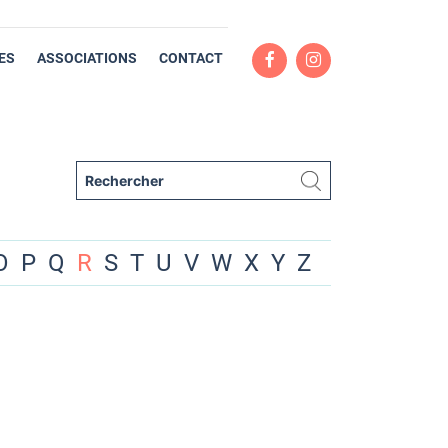
ES
ASSOCIATIONS
CONTACT
O
P
Q
R
S
T
U
V
W
X
Y
Z