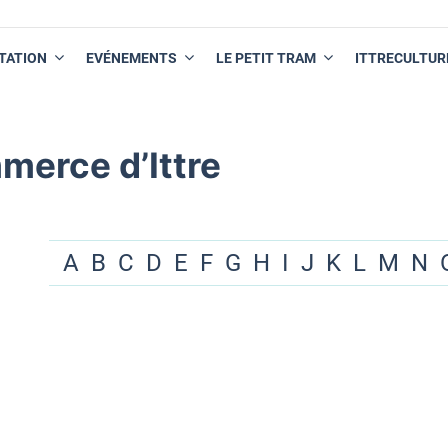
TATION
EVÉNEMENTS
LE PETIT TRAM
ITTRECULTUR
merce d’Ittre
A
B
C
D
E
F
G
H
I
J
K
L
M
N