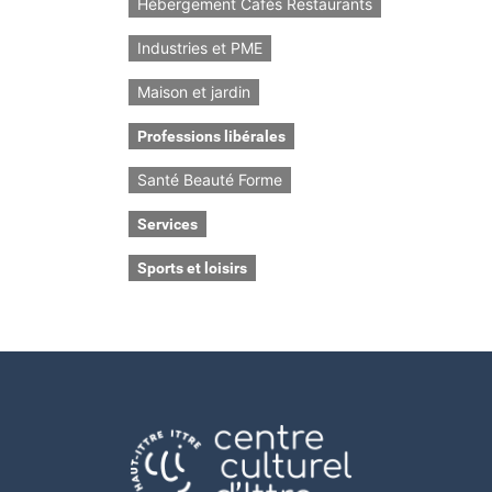
Hébergement Cafés Restaurants
Industries et PME
Maison et jardin
Professions libérales
Santé Beauté Forme
Services
Sports et loisirs