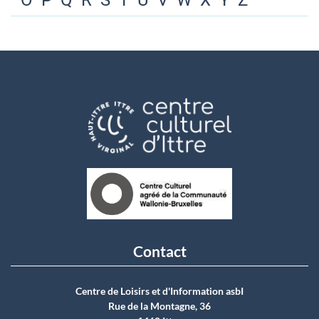
O
P
Q
R
S
T
U
V
W
X
Y
Z
Contact
Centre de Loisirs et d'Information asbI
Rue de la Montagne, 36