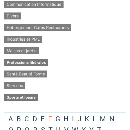
Communication Informatique
Divers
Hébergement Cafés Restaurants
Industries et PME
Maison et jardin
Professions libérales
Santé Beauté Forme
Services
Sports et loisirs
A
B
C
D
E
F
G
H
I
J
K
L
M
N