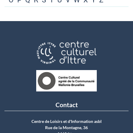
O
P
Q
R
S
T
U
V
W
X
Y
Z
Contact
Centre de Loisirs et d'Information asbI
Rue de la Montagne, 36