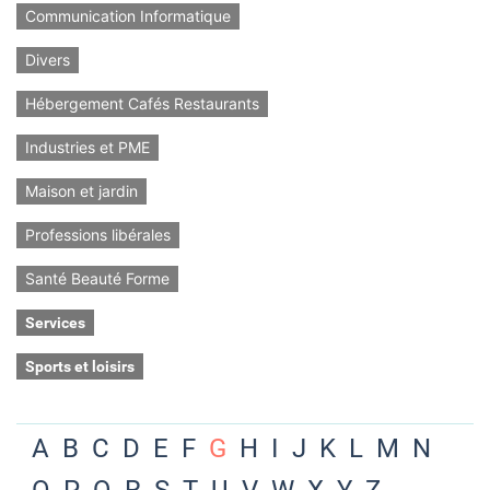
Communication Informatique
Divers
Hébergement Cafés Restaurants
Industries et PME
Maison et jardin
Professions libérales
Santé Beauté Forme
Services
Sports et loisirs
A
B
C
D
E
F
G
H
I
J
K
L
M
N