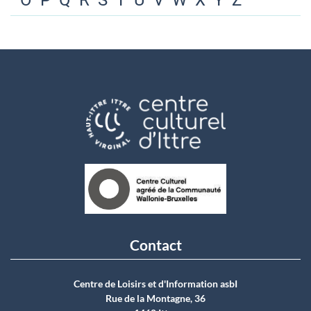
O
P
Q
R
S
T
U
V
W
X
Y
Z
Contact
Centre de Loisirs et d'Information asbI
Rue de la Montagne, 36