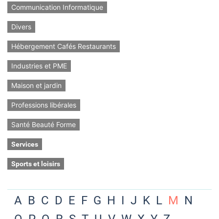
Communication Informatique
Divers
Hébergement Cafés Restaurants
Industries et PME
Maison et jardin
Professions libérales
Santé Beauté Forme
Services
Sports et loisirs
A
B
C
D
E
F
G
H
I
J
K
L
M
N