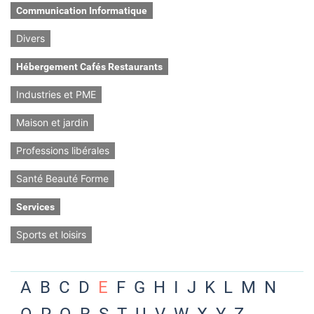
Communication Informatique
Divers
Hébergement Cafés Restaurants
Industries et PME
Maison et jardin
Professions libérales
Santé Beauté Forme
Services
Sports et loisirs
A
B
C
D
E
F
G
H
I
J
K
L
M
N