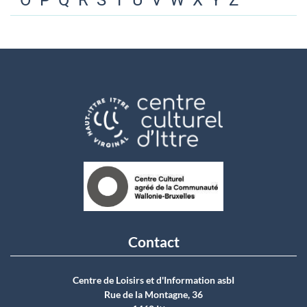
O
P
Q
R
S
T
U
V
W
X
Y
Z
Contact
Centre de Loisirs et d'Information asbI
Rue de la Montagne, 36