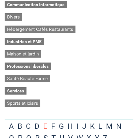
Communication Informatique
Divers
Hébergement Cafés Restaurants
Industries et PME
Maison et jardin
Professions libérales
Santé Beauté Forme
Services
Sports et loisirs
A
B
C
D
E
F
G
H
I
J
K
L
M
N