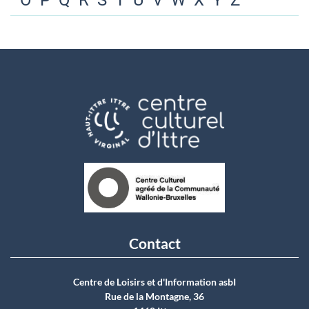
O
P
Q
R
S
T
U
V
W
X
Y
Z
Contact
Centre de Loisirs et d'Information asbI
Rue de la Montagne, 36