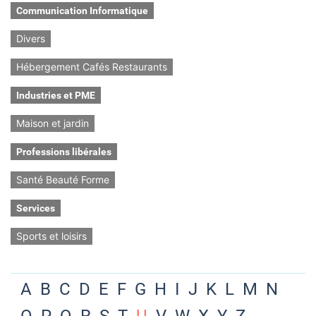
Communication Informatique
Divers
Hébergement Cafés Restaurants
Industries et PME
Maison et jardin
Professions libérales
Santé Beauté Forme
Services
Sports et loisirs
A
B
C
D
E
F
G
H
I
J
K
L
M
N