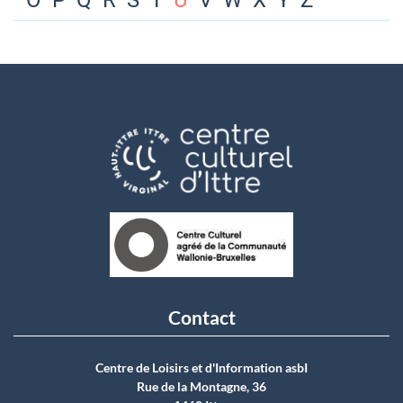
O
P
Q
R
S
T
U
V
W
X
Y
Z
Contact
Centre de Loisirs et d'Information asbI
Rue de la Montagne, 36