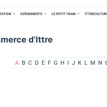
TATION
EVÉNEMENTS
LE PETIT TRAM
ITTRECULTUR
merce d’Ittre
A
B
C
D
E
F
G
H
I
J
K
L
M
N