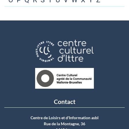
O
P
Q
R
S
T
U
V
W
X
Y
Z
Contact
Centre de Loisirs et d'Information asbI
Rue de la Montagne, 36