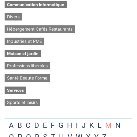
Communication Informatique
Divers
Hébergement Cafés Restaurants
Industries et PME
Maison et jardin
Professions libérales
Santé Beauté Forme
Services
Sports et loisirs
A
B
C
D
E
F
G
H
I
J
K
L
M
N