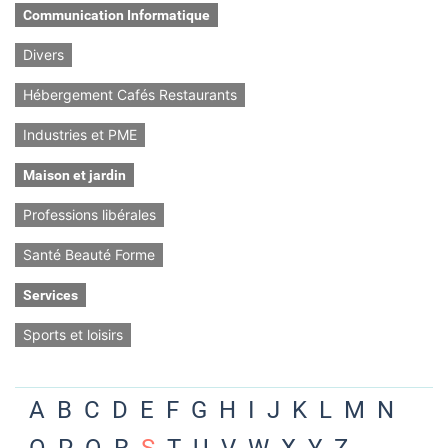
Communication Informatique
Divers
Hébergement Cafés Restaurants
Industries et PME
Maison et jardin
Professions libérales
Santé Beauté Forme
Services
Sports et loisirs
A
B
C
D
E
F
G
H
I
J
K
L
M
N