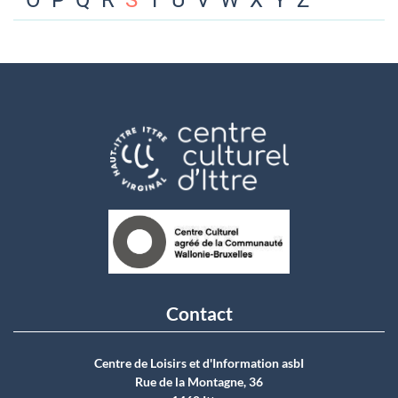
O
P
Q
R
S
T
U
V
W
X
Y
Z
Contact
Centre de Loisirs et d'Information asbI
Rue de la Montagne, 36