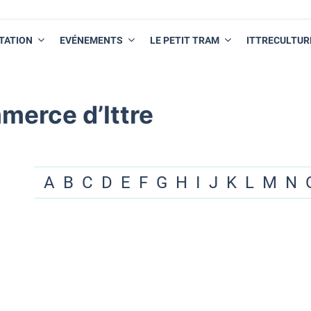
TATION
EVÉNEMENTS
LE PETIT TRAM
ITTRECULTUR
merce d’Ittre
A
B
C
D
E
F
G
H
I
J
K
L
M
N