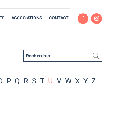
ES
ASSOCIATIONS
CONTACT
O
P
Q
R
S
T
U
V
W
X
Y
Z