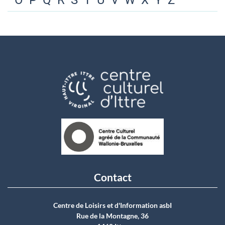
O
P
Q
R
S
T
U
V
W
X
Y
Z
Contact
Centre de Loisirs et d'Information asbI
Rue de la Montagne, 36