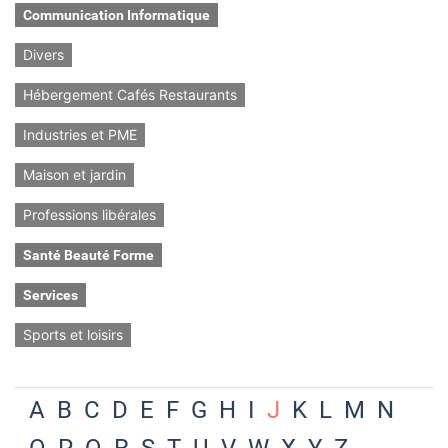
Communication Informatique
Divers
Hébergement Cafés Restaurants
Industries et PME
Maison et jardin
Professions libérales
Santé Beauté Forme
Services
Sports et loisirs
A
B
C
D
E
F
G
H
I
J
K
L
M
N