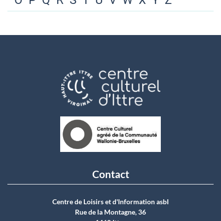
O
P
Q
R
S
T
U
V
W
X
Y
Z
Contact
Centre de Loisirs et d'Information asbI
Rue de la Montagne, 36