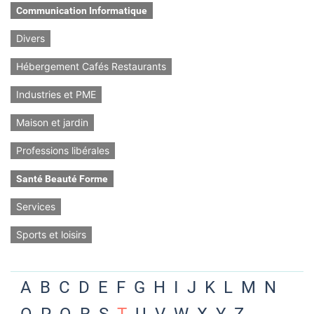
Communication Informatique
Divers
Hébergement Cafés Restaurants
Industries et PME
Maison et jardin
Professions libérales
Santé Beauté Forme
Services
Sports et loisirs
A
B
C
D
E
F
G
H
I
J
K
L
M
N