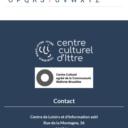
O
P
Q
R
S
T
U
V
W
X
Y
Z
Contact
Centre de Loisirs et d'Information asbI
Rue de la Montagne, 36