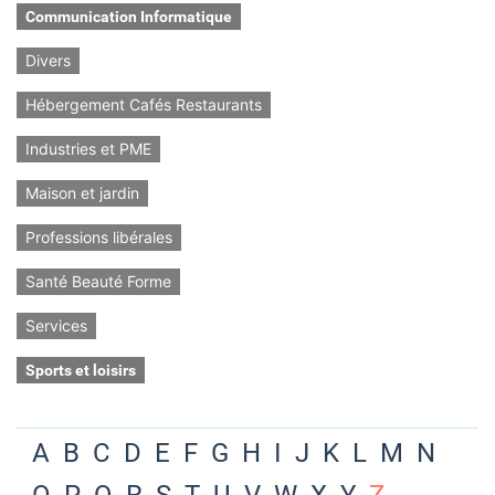
Communication Informatique
Divers
Hébergement Cafés Restaurants
Industries et PME
Maison et jardin
Professions libérales
Santé Beauté Forme
Services
Sports et loisirs
A
B
C
D
E
F
G
H
I
J
K
L
M
N