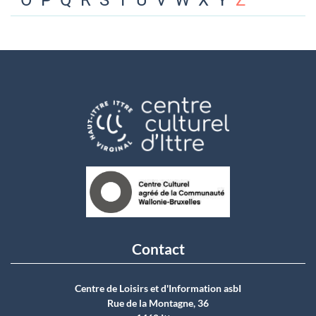
O
P
Q
R
S
T
U
V
W
X
Y
Z
Contact
Centre de Loisirs et d'Information asbI
Rue de la Montagne, 36