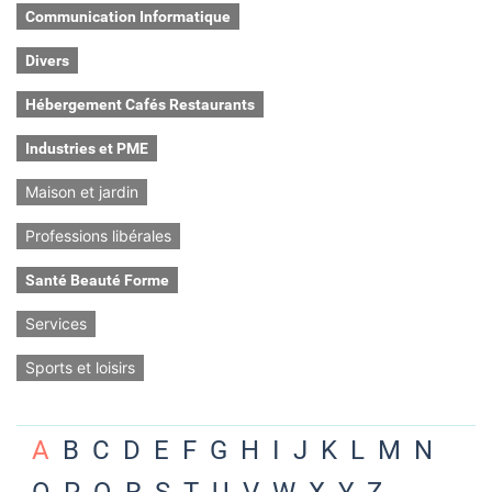
Communication Informatique
Divers
Hébergement Cafés Restaurants
Industries et PME
Maison et jardin
Professions libérales
Santé Beauté Forme
Services
Sports et loisirs
A
B
C
D
E
F
G
H
I
J
K
L
M
N