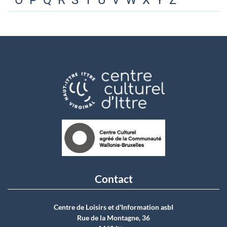
O
P
Q
R
S
T
U
V
W
X
Y
Z
Contact
Centre de Loisirs et d'Information asbI
Rue de la Montagne, 36