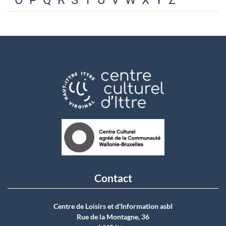
O
P
Q
R
S
T
U
V
W
X
Y
Z
Contact
Centre de Loisirs et d'Information asbI
Rue de la Montagne, 36