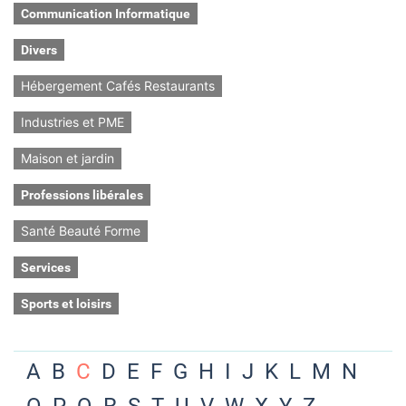
Communication Informatique
Divers
Hébergement Cafés Restaurants
Industries et PME
Maison et jardin
Professions libérales
Santé Beauté Forme
Services
Sports et loisirs
A
B
C
D
E
F
G
H
I
J
K
L
M
N