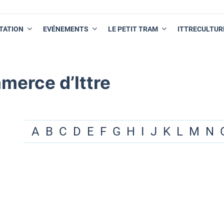
TATION
EVÉNEMENTS
LE PETIT TRAM
ITTRECULTUR
merce d’Ittre
A
B
C
D
E
F
G
H
I
J
K
L
M
N