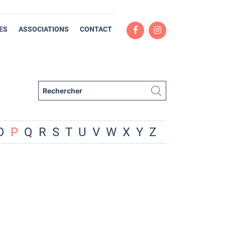
ES
ASSOCIATIONS
CONTACT
O
P
Q
R
S
T
U
V
W
X
Y
Z