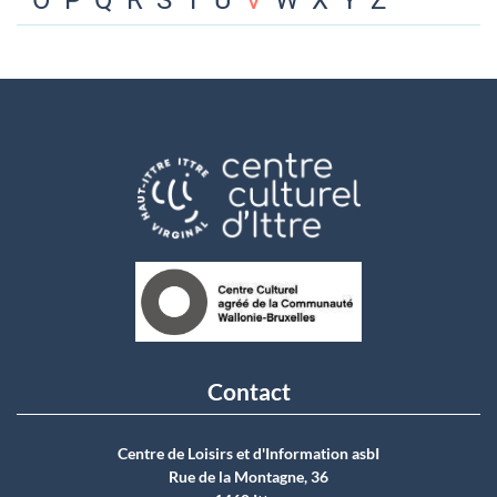
O
P
Q
R
S
T
U
V
W
X
Y
Z
Contact
Centre de Loisirs et d'Information asbI
Rue de la Montagne, 36