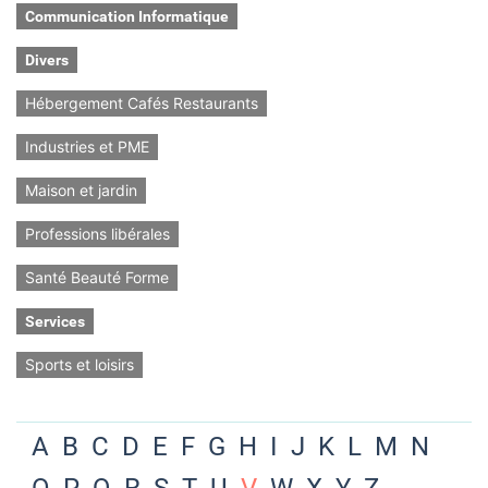
Communication Informatique
Divers
Hébergement Cafés Restaurants
Industries et PME
Maison et jardin
Professions libérales
Santé Beauté Forme
Services
Sports et loisirs
A
B
C
D
E
F
G
H
I
J
K
L
M
N