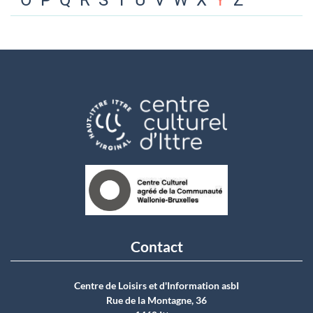
O
P
Q
R
S
T
U
V
W
X
Y
Z
Contact
Centre de Loisirs et d'Information asbI
Rue de la Montagne, 36