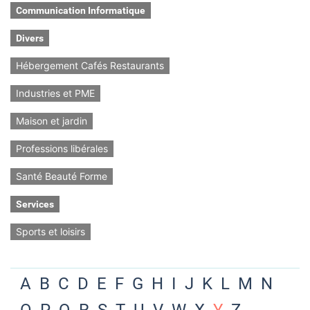
Communication Informatique
Divers
Hébergement Cafés Restaurants
Industries et PME
Maison et jardin
Professions libérales
Santé Beauté Forme
Services
Sports et loisirs
A
B
C
D
E
F
G
H
I
J
K
L
M
N