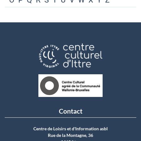
O
P
Q
R
S
T
U
V
W
X
Y
Z
Contact
Centre de Loisirs et d'Information asbI
Rue de la Montagne, 36