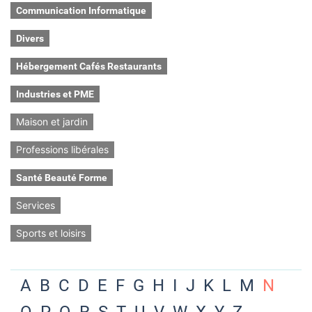
Communication Informatique
Divers
Hébergement Cafés Restaurants
Industries et PME
Maison et jardin
Professions libérales
Santé Beauté Forme
Services
Sports et loisirs
A
B
C
D
E
F
G
H
I
J
K
L
M
N