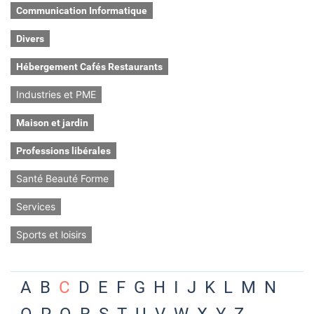
Communication Informatique
Divers
Hébergement Cafés Restaurants
Industries et PME
Maison et jardin
Professions libérales
Santé Beauté Forme
Services
Sports et loisirs
A
B
C
D
E
F
G
H
I
J
K
L
M
N