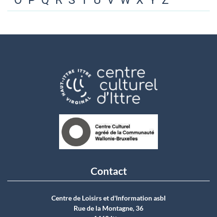
O
P
Q
R
S
T
U
V
W
X
Y
Z
Contact
Centre de Loisirs et d'Information asbI
Rue de la Montagne, 36