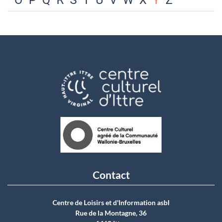
O
P
Q
R
S
T
U
V
W
X
Y
Z
Contact
Centre de Loisirs et d'Information asbI
Rue de la Montagne, 36