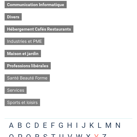
Communication Informatique
Divers
Hébergement Cafés Restaurants
Industries et PME
Maison et jardin
Professions libérales
Santé Beauté Forme
Services
Sports et loisirs
A
B
C
D
E
F
G
H
I
J
K
L
M
N