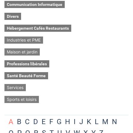
Communication Informatique
Divers
Hébergement Cafés Restaurants
Industries et PME
Maison et jardin
Professions libérales
Santé Beauté Forme
Services
Sports et loisirs
A
B
C
D
E
F
G
H
I
J
K
L
M
N