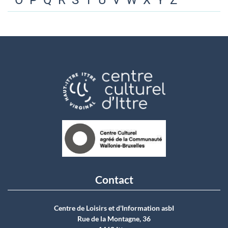
O
P
Q
R
S
T
U
V
W
X
Y
Z
Contact
Centre de Loisirs et d'Information asbI
Rue de la Montagne, 36