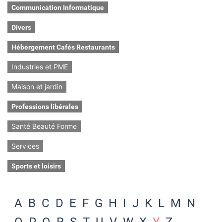
Communication Informatique
Divers
Hébergement Cafés Restaurants
Industries et PME
Maison et jardin
Professions libérales
Santé Beauté Forme
Services
Sports et loisirs
A
B
C
D
E
F
G
H
I
J
K
L
M
N