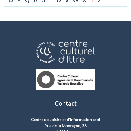
O
P
Q
R
S
T
U
V
W
X
Y
Z
Contact
Centre de Loisirs et d'Information asbI
Rue de la Montagne, 36