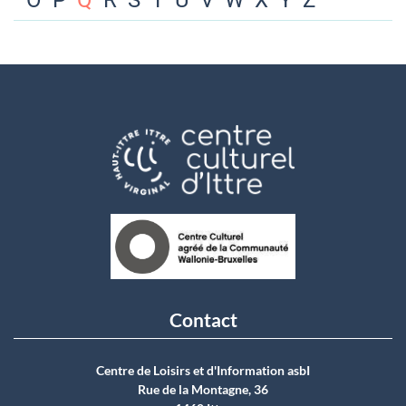
O
P
Q
R
S
T
U
V
W
X
Y
Z
Contact
Centre de Loisirs et d'Information asbI
Rue de la Montagne, 36