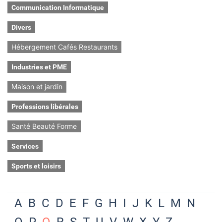
Communication Informatique
Divers
Hébergement Cafés Restaurants
Industries et PME
Maison et jardin
Professions libérales
Santé Beauté Forme
Services
Sports et loisirs
A
B
C
D
E
F
G
H
I
J
K
L
M
N