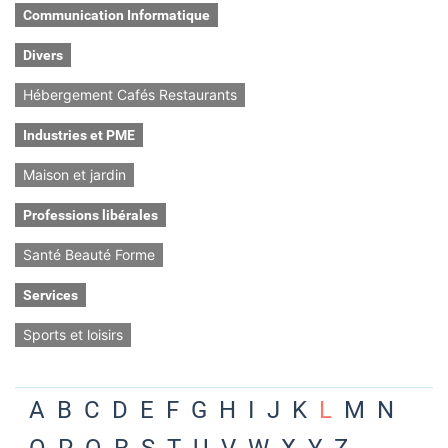
Communication Informatique
Divers
Hébergement Cafés Restaurants
Industries et PME
Maison et jardin
Professions libérales
Santé Beauté Forme
Services
Sports et loisirs
A
B
C
D
E
F
G
H
I
J
K
L
M
N