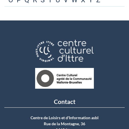
O
P
Q
R
S
T
U
V
W
X
Y
Z
Contact
Centre de Loisirs et d'Information asbI
Rue de la Montagne, 36